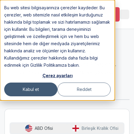
Bu web sitesi bilgisayarınıza çerezler kaydeder. Bu
Görüşme Planlayın
çerezler, web sitemizle nasıl etkileşim kurduğunuz
hakkında bilgi toplamak ve sizi hatırlamamızı sağlamak
için kullanılır. Bu bilgileri, tarama deneyiminizi
geliştirmek ve özelleştirmek için ve hem bu web
sitesinde hem de diğer medyada ziyaretçilerimiz
Bize Ulaşın
hakkında analiz ve ölçümler için kullanırız.
Kullandığımız çerezler hakkında daha fazla bilgi
Amerika yolculuğunuzu şimdi başlatın.
edinmek için Gizlilik Politikamıza bakın.
Formu doldurun. Ekip arkadaşlarımız
Çerez ayarları
iletişime geçsin.
Kabul et
Reddet
ABD Ofisi
Birleşik Krallık Ofisi