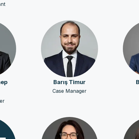
ant
nep
Barış Timur
B
Case Manager
er