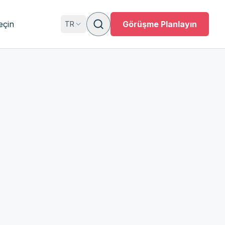
eçin
Görüşme Planlayın
TR