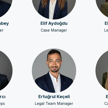
abey
Elif Aydoğdu
E
er
Case Manager
Le
rcı
Ertuğrul Keçeli
E
Ops
Legal Team Manager
C