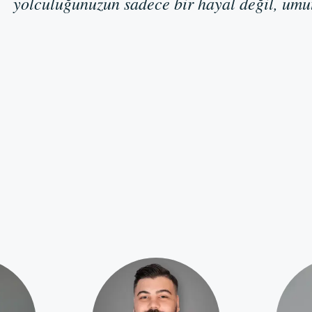
yolculuğunuzun sadece bir hayal değil, umut