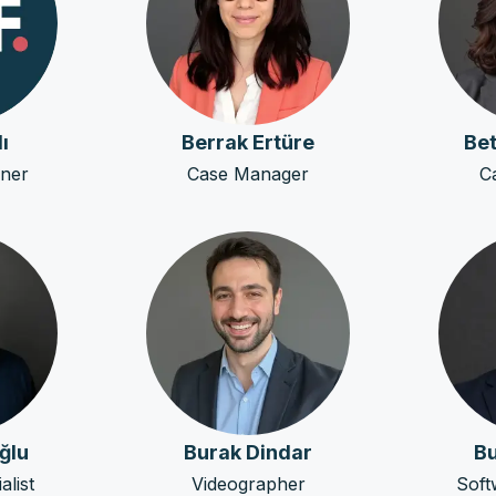
ı
Berrak Ertüre
Bet
nner
Case Manager
C
ğlu
Burak Dindar
Bu
list
Videographer
Soft