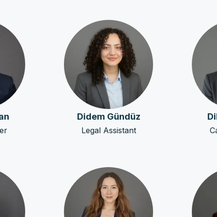
an
Didem Gündüz
Di
er
Legal Assistant
C