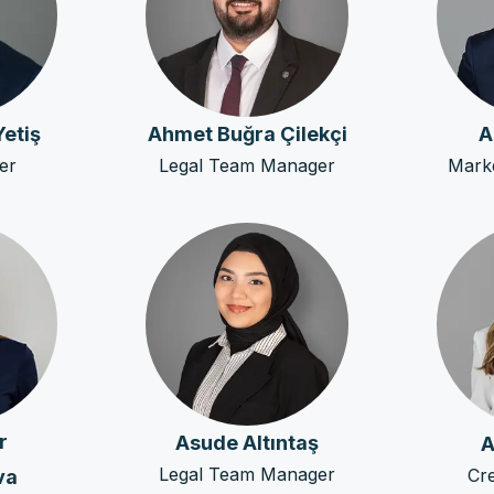
etiş
Ahmet Buğra Çilekçi
A
er
Legal Team Manager
Mark
r
Asude Altıntaş
A
Legal Team Manager
Cre
va