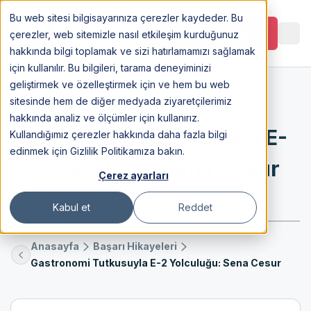
Bu web sitesi bilgisayarınıza çerezler kaydeder. Bu
Görüşme Planlayın
çerezler, web sitemizle nasıl etkileşim kurduğunuz
hakkında bilgi toplamak ve sizi hatırlamamızı sağlamak
için kullanılır. Bu bilgileri, tarama deneyiminizi
geliştirmek ve özelleştirmek için ve hem bu web
sitesinde hem de diğer medyada ziyaretçilerimiz
26 Apr 2024
hakkında analiz ve ölçümler için kullanırız.
Gastronomi Tutkusuyla E-
Kullandığımız çerezler hakkında daha fazla bilgi
edinmek için Gizlilik Politikamıza bakın.
2 Yolculuğu: Sena Cesur
Çerez ayarları
Kabul et
Reddet
Anasayfa
Başarı Hikayeleri
Gastronomi Tutkusuyla E-2 Yolculuğu: Sena Cesur