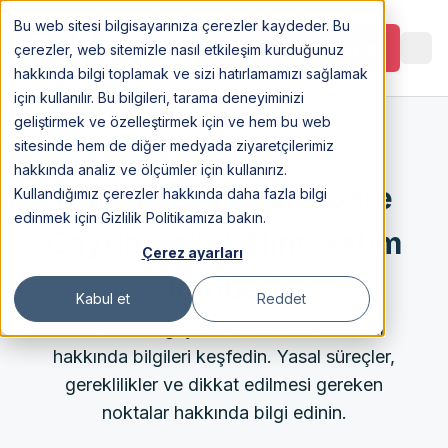
Bu web sitesi bilgisayarınıza çerezler kaydeder. Bu
Görüşme Planlayın
çerezler, web sitemizle nasıl etkileşim kurduğunuz
hakkında bilgi toplamak ve sizi hatırlamamızı sağlamak
için kullanılır. Bu bilgileri, tarama deneyiminizi
geliştirmek ve özelleştirmek için ve hem bu web
sitesinde hem de diğer medyada ziyaretçilerimiz
14 Apr 2023
hakkında analiz ve ölçümler için kullanırız.
ABD’de Eyaletlere Göre
Kullandığımız çerezler hakkında daha fazla bilgi
edinmek için Gizlilik Politikamıza bakın.
Gayrimenkul Alım-Satım
Çerez ayarları
Rehberi
Kabul et
Reddet
Amerika'da gayrimenkul alımı ve satımı
hakkında bilgileri keşfedin. Yasal süreçler,
gereklilikler ve dikkat edilmesi gereken
noktalar hakkında bilgi edinin.