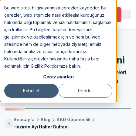
Bu web sitesi bilgisayarınıza çerezler kaydeder. Bu
Görüşme Planlayın
çerezler, web sitemizle nasıl etkileşim kurduğunuz
hakkında bilgi toplamak ve sizi hatırlamamızı sağlamak
için kullanılır. Bu bilgileri, tarama deneyiminizi
geliştirmek ve özelleştirmek için ve hem bu web
sitesinde hem de diğer medyada ziyaretçilerimiz
3 Jul 2023
hakkında analiz ve ölçümler için kullanırız.
Haziran Ayı Haber Bülteni
Kullandığımız çerezler hakkında daha fazla bilgi
edinmek için Gizlilik Politikamıza bakın.
Haziran ayı haber bülteni ile güncel gelişmeleri
Çerez ayarları
takip edin. Önemli bilgiler ve haberler bu
bültenle sizinle.
Kabul et
Reddet
Anasayfa
Blog
ABD Göçmenlik
Haziran Ayı Haber Bülteni