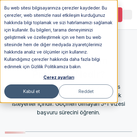
Bu web sitesi bilgisayarınıza çerezler kaydeder. Bu
Görüşme Planlayın
çerezler, web sitemizle nasıl etkileşim kurduğunuz
hakkında bilgi toplamak ve sizi hatırlamamızı sağlamak
için kullanılır. Bu bilgileri, tarama deneyiminizi
geliştirmek ve özelleştirmek için ve hem bu web
sitesinde hem de diğer medyada ziyaretçilerimiz
11 Jul 2025
hakkında analiz ve ölçümler için kullanırız.
Ziyaretçi Değişim
Kullandığımız çerezler hakkında daha fazla bilgi
edinmek için Gizlilik Politikamıza bakın.
Programı Nedir?
Çerez ayarları
Ziyaretçi değişim programı, ABD'de ders
Kabul et
Reddet
vermek, staj yapmak veya çalışıp gezmek
isteyenler içindir. Göçmen olmayan J-1 Vizesi
başvuru sürecini öğrenin.