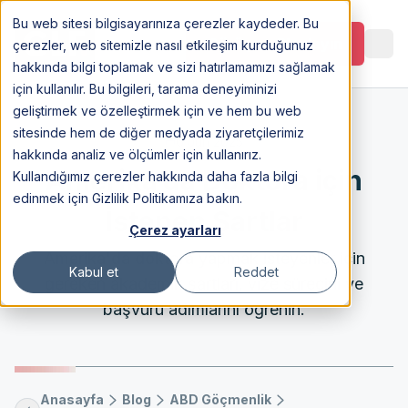
Bu web sitesi bilgisayarınıza çerezler kaydeder. Bu
Görüşme Planlayın
çerezler, web sitemizle nasıl etkileşim kurduğunuz
hakkında bilgi toplamak ve sizi hatırlamamızı sağlamak
için kullanılır. Bu bilgileri, tarama deneyiminizi
geliştirmek ve özelleştirmek için ve hem bu web
sitesinde hem de diğer medyada ziyaretçilerimiz
6 Jun 2025
hakkında analiz ve ölçümler için kullanırız.
Amerika’da Doktora için
Kullandığımız çerezler hakkında daha fazla bilgi
edinmek için Gizlilik Politikamıza bakın.
İstenen Şartlar
Çerez ayarları
Amerika'da doktora yapmak isteyenler için
Kabul et
Reddet
gereken akademik şartları, vize sürecini ve
başvuru adımlarını öğrenin.
Anasayfa
Blog
ABD Göçmenlik