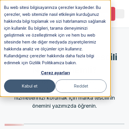
Bu web sitesi bilgisayarınıza çerezler kaydeder. Bu
Görüşme Planlayın
çerezler, web sitemizle nasıl etkileşim kurduğunuz
hakkında bilgi toplamak ve sizi hatırlamamızı sağlamak
için kullanılır. Bu bilgileri, tarama deneyiminizi
geliştirmek ve özelleştirmek için ve hem bu web
sitesinde hem de diğer medyada ziyaretçilerimiz
9 Aug 2021
hakkında analiz ve ölçümler için kullanırız.
Amerika’da Marka Tescili
Kullandığımız çerezler hakkında daha fazla bilgi
edinmek için Gizlilik Politikamıza bakın.
Neden Önemli?
Çerez ayarları
Amerika'da marka tescili (Trademark
Kabul et
Reddet
Registration) neden gereklidir? Ürün ve
hizmetlerinizi korumak için marka tescilinin
önemini yazımızda öğrenin.