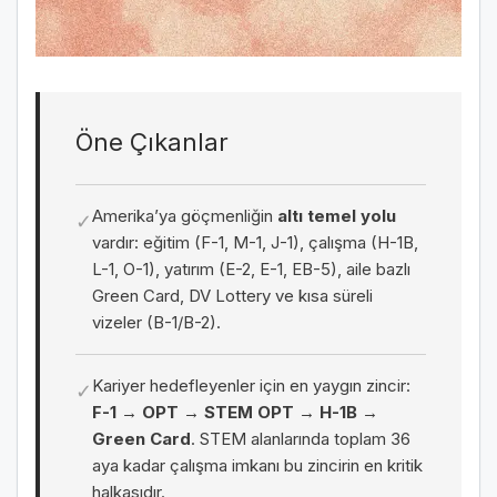
Öne Çıkanlar
Amerika’ya göçmenliğin
altı temel yolu
✓
vardır: eğitim (F-1, M-1, J-1), çalışma (H-1B,
L-1, O-1), yatırım (E-2, E-1, EB-5), aile bazlı
Green Card, DV Lottery ve kısa süreli
vizeler (B-1/B-2).
Kariyer hedefleyenler için en yaygın zincir:
✓
F-1 → OPT → STEM OPT → H-1B →
Green Card
. STEM alanlarında toplam 36
aya kadar çalışma imkanı bu zincirin en kritik
halkasıdır.