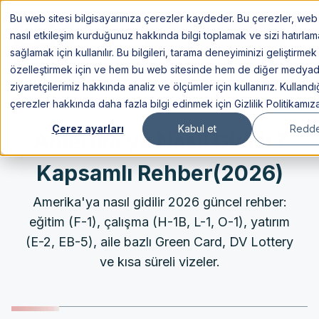
Bu web sitesi bilgisayarınıza çerezler kaydeder. Bu çerezler, web 
Görüşme Planlayın
nasıl etkileşim kurduğunuz hakkında bilgi toplamak ve sizi hatırlam
sağlamak için kullanılır. Bu bilgileri, tarama deneyiminizi geliştirmek
özelleştirmek için ve hem bu web sitesinde hem de diğer medya
ziyaretçilerimiz hakkında analiz ve ölçümler için kullanırız. Kullandı
çerezler hakkında daha fazla bilgi edinmek için Gizlilik Politikamız
17 Jul 2026
Çerez ayarları
Kabul et
Redde
Amerika’ya Nasıl Gidilir?
Kapsamlı Rehber(2026)
Amerika'ya nasıl gidilir 2026 güncel rehber:
eğitim (F-1), çalışma (H-1B, L-1, O-1), yatırım
(E-2, EB-5), aile bazlı Green Card, DV Lottery
ve kısa süreli vizeler.