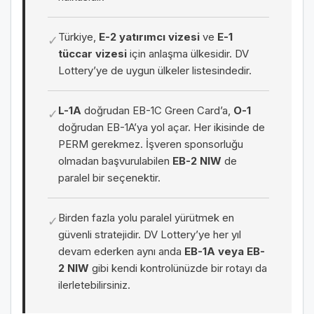
Türkiye,
E-2 yatırımcı vizesi
ve
E-1
✓
tüccar vizesi
için anlaşma ülkesidir. DV
Lottery’ye de uygun ülkeler listesindedir.
L-1A
doğrudan EB-1C Green Card’a,
O-1
✓
doğrudan EB-1A’ya yol açar. Her ikisinde de
PERM gerekmez. İşveren sponsorluğu
olmadan başvurulabilen
EB-2 NIW
de
paralel bir seçenektir.
Birden fazla yolu paralel yürütmek en
✓
güvenli stratejidir. DV Lottery’ye her yıl
devam ederken aynı anda
EB-1A veya EB-
2 NIW
gibi kendi kontrolünüzde bir rotayı da
ilerletebilirsiniz.