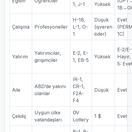
Eğitim
Öğrenciler
(OPT
1, J-1
Yüksek
1B→G
H-1B,
Düşük
Evet
Çalışma
Profesyoneller
L-1, O-
(işveren
(PERM
1
öder)
1C)
E-2/E-
Yatırımcılar,
E-2, E-
Yatırım
Yüksek
Hayır,
girişimciler
1, EB-5
5: Eve
IR-1,
ABD’de yakını
CR-1,
Aile
Düşük
Evet
olanlar
F2A-
F4
Uygun ülke
DV
Çekiliş
1 $
Evet
vatandaşları
Lottery
B-1, B-