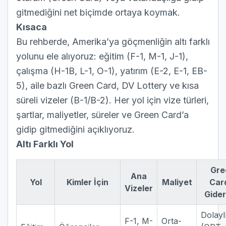
gitmediğini net biçimde ortaya koymak.
Kısaca
Bu rehberde, Amerika’ya göçmenliğin altı farklı
yolunu ele alıyoruz: eğitim (F-1, M-1, J-1),
çalışma (H-1B, L-1, O-1), yatırım (E-2, E-1, EB-
5), aile bazlı Green Card, DV Lottery ve kısa
süreli vizeler (B-1/B-2). Her yol için vize türleri,
şartlar, maliyetler, süreler ve Green Card’a
gidip gitmediğini açıklıyoruz.
Altı Farklı Yol
Gre
Ana
Yol
Kimler İçin
Maliyet
Car
Vizeler
Gider
Dolayl
F-1, M-
Orta-