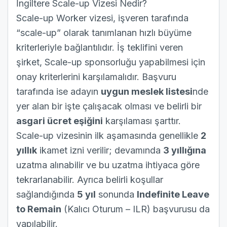
İngiltere Scale-up Vizesi Nedir?
Scale-up Worker vizesi, işveren tarafında
“scale-up” olarak tanımlanan hızlı büyüme
kriterleriyle bağlantılıdır. İş teklifini veren
şirket, Scale-up sponsorluğu yapabilmesi için
onay kriterlerini karşılamalıdır. Başvuru
tarafında ise adayın
uygun meslek listesi
nde
yer alan bir işte çalışacak olması ve belirli bir
asgari ücret eşiğini
karşılaması şarttır.
Scale-up vizesinin ilk aşamasında genellikle
2
yıllık
ikamet izni verilir; devamında
3 yıllığına
uzatma alınabilir ve bu uzatma ihtiyaca göre
tekrarlanabilir. Ayrıca belirli koşullar
sağlandığında
5 yıl
sonunda
Indefinite Leave
to Remain
(Kalıcı Oturum – ILR) başvurusu da
yapılabilir.