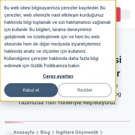
Bu web sitesi bilgisayarınıza çerezler kaydeder. Bu
Görüşme Planlayın
çerezler, web sitemizle nasıl etkileşim kurduğunuz
hakkında bilgi toplamak ve sizi hatırlamamızı sağlamak
için kullanılır. Bu bilgileri, tarama deneyiminizi
geliştirmek ve özelleştirmek için ve hem bu web
sitesinde hem de diğer medyada ziyaretçilerimiz
9 Jan 2026
hakkında analiz ve ölçümler için kullanırız.
İngiltere Scale-up Vizesi
Kullandığımız çerezler hakkında daha fazla bilgi
edinmek için Gizlilik Politikamıza bakın.
Nedir? Kapsamlı Rehber
Çerez ayarları
İngiltere Scale-up Vizesi Nedir? Başvuru
Kabul et
Reddet
Şartları, Süreci ve Onay Sonrasını Yeni Blog
Yazımızda Tüm Yönleriyle Keşfediyoruz.
Anasayfa
Blog
İngiltere Göçmenlik