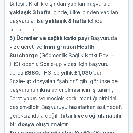
Birleşik Krallık dışından yapılan başvurular
yaklaşık 3 hafta
içinde, ülke içinden yapılan
başvurular ise
yaklaşık 8 hafta
içinde
sonuçlanır.
5) Ücretler ve sağlık katkı payı
Başvuruda
vize ücreti ve
Immigration Health
Surcharge
(Göçmenlik Sağlık Katkı Payı –
IHS) ödenir. Scale-up vizesi için başvuru
ücreti
£880
; IHS ise
yıllık £1,035
’dur.
Scale-up dosyaları “şablon” gibi görünse de,
başvurunun ikna edici olması için iş tanımı,
ücret yapısı ve meslek kodu mantığı birbirini
beslemelidir. Başvuruyu hazırlarken asıl hedef,
gereksiz iddia değil;
tutarlı ve doğrulanabilir
bir dosya
oluşturmaktır.
Bu yazımıza da göz atın:
Yenilikçi Kurucu