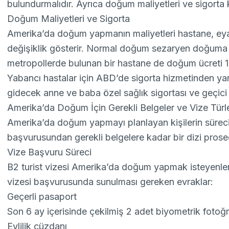
bulundurmalıdır. Ayrıca doğum maliyetleri ve sigorta 
Doğum Maliyetleri ve Sigorta
Amerika’da doğum yapmanın maliyetleri hastane, eyale
değişiklik gösterir. Normal doğum sezaryen doğuma k
metropollerde bulunan bir hastane de doğum ücreti 15
Yabancı hastalar için ABD’de sigorta hizmetinden ya
gidecek anne ve baba özel sağlık sigortası ve geçici sa
Amerika’da Doğum İçin Gerekli Belgeler ve Vize Türle
Amerika’da doğum yapmayı planlayan kişilerin süreci 
başvurusundan gerekli belgelere kadar bir dizi prose
Vize Başvuru Süreci
B2 turist vizesi
Amerika’da doğum yapmak isteyenler ta
vizesi başvurusunda sunulması gereken evraklar:
Geçerli pasaport
Son 6 ay içerisinde çekilmiş 2 adet biyometrik fotoğ
Evlilik cüzdanı