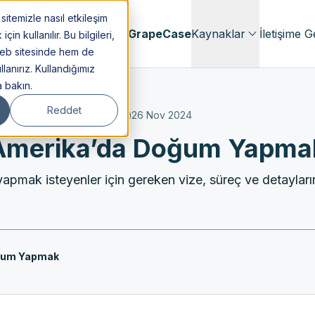
itemizle nasıl etkileşim
menlik
Hakkımızda
GrapeCase
Kaynaklar
İletişime G
n kullanılır. Bu bilgileri,
web sitesinde hem de
lanırız. Kullandığımız
a bakın.
Reddet
26 Nov 2024
Amerika’da Doğum Yapma
mak isteyenler için gereken vize, süreç ve detayları
ğum Yapmak