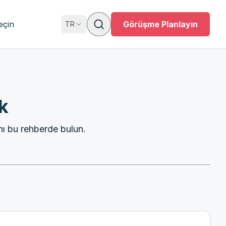
eçin
Görüşme Planlayın
TR
k
nı bu rehberde bulun.