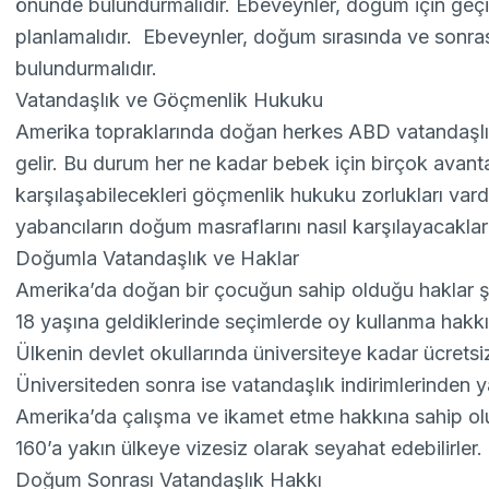
önünde bulundurmalıdır. Ebeveynler, doğum için geçiri
planlamalıdır. Ebeveynler, doğum sırasında ve sonras
bulundurmalıdır.
Vatandaşlık ve Göçmenlik Hukuku
Amerika topraklarında doğan herkes ABD vatandaşlık
gelir. Bu durum her ne kadar bebek için birçok avant
karşılaşabilecekleri göçmenlik hukuku zorlukları va
yabancıların doğum masraflarını nasıl karşılayacakların
Doğumla Vatandaşlık ve Haklar
Amerika’da doğan bir çocuğun sahip olduğu haklar şu
18 yaşına geldiklerinde seçimlerde oy kullanma hakkın
Ülkenin devlet okullarında üniversiteye kadar ücretsi
Üniversiteden sonra ise vatandaşlık indirimlerinden yar
Amerika’da çalışma ve ikamet etme hakkına sahip olu
160’a yakın ülkeye vizesiz olarak seyahat edebilirler.
Doğum Sonrası Vatandaşlık Hakkı