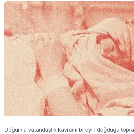
Doğumla vatandaşlık kavramı bireyin doğduğu toprakl