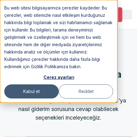
Bu web sitesi bilgisayarınıza çerezler kaydeder. Bu
Görüşme Planlayın
çerezler, web sitemizle nasıl etkileşim kurduğunuz
hakkında bilgi toplamak ve sizi hatırlamamızı sağlamak
için kullanılır. Bu bilgileri, tarama deneyiminizi
geliştirmek ve özelleştirmek için ve hem bu web
sitesinde hem de diğer medyada ziyaretçilerimiz
13 Apr 2023
hakkında analiz ve ölçümler için kullanırız.
Amerika’ya Nasıl
Kullandığımız çerezler hakkında daha fazla bilgi
edinmek için Gizlilik Politikamıza bakın.
Gidebilirim? Amerika’da
Çerez ayarları
Çalışmak ve Yaşamak
Kabul et
Reddet
Bu rehber niteliğindeki yazımızda, Amerika’ya
nasıl giderim sorusuna cevap olabilecek
seçenekleri inceleyeceğiz.