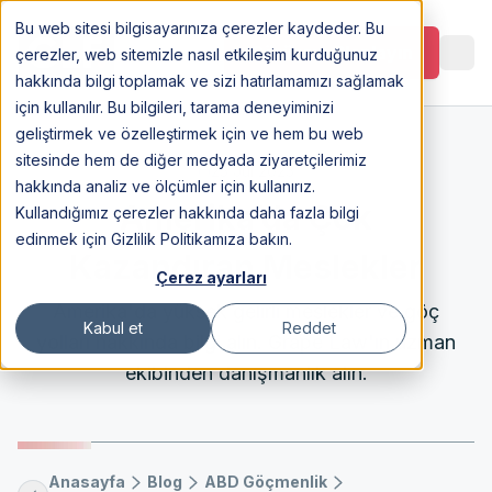
Bu web sitesi bilgisayarınıza çerezler kaydeder. Bu
Görüşme Planlayın
çerezler, web sitemizle nasıl etkileşim kurduğunuz
hakkında bilgi toplamak ve sizi hatırlamamızı sağlamak
için kullanılır. Bu bilgileri, tarama deneyiminizi
geliştirmek ve özelleştirmek için ve hem bu web
sitesinde hem de diğer medyada ziyaretçilerimiz
25 Jul 2025
hakkında analiz ve ölçümler için kullanırız.
Amerika’da Çok
Kullandığımız çerezler hakkında daha fazla bilgi
edinmek için Gizlilik Politikamıza bakın.
Kazandıran Meslekler
Çerez ayarları
Amerika'da yüksek gelirli meslekler ve göç
Kabul et
Reddet
yolları hakkında bilgi alın. Grape Law'ın uzman
ekibinden danışmanlık alın.
Anasayfa
Blog
ABD Göçmenlik