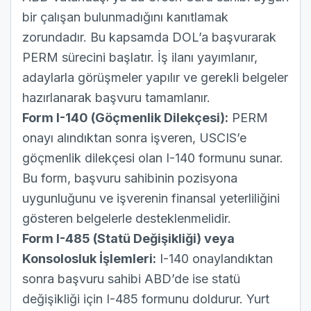
bir çalışan bulunmadığını kanıtlamak
zorundadır. Bu kapsamda DOL’a başvurarak
PERM süreci
ni başlatır. İş ilanı yayımlanır,
adaylarla görüşmeler yapılır ve gerekli belgeler
hazırlanarak başvuru tamamlanır.
Form I-140 (Göçmenlik Dilekçesi):
PERM
onayı alındıktan sonra işveren, USCIS’e
göçmenlik dilekçesi olan I-140 formunu sunar.
Bu form, başvuru sahibinin pozisyona
uygunluğunu ve işverenin finansal yeterliliğini
gösteren belgelerle desteklenmelidir.
Form I-485 (Statü Değişikliği) veya
Konsolosluk İşlemleri:
I-140 onaylandıktan
sonra başvuru sahibi ABD’de ise statü
değişikliği için I-485 formunu doldurur. Yurt