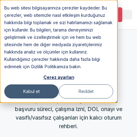
Bu web sitesi bilgisayarınıza çerezler kaydeder. Bu
Görüşme Planlayın
çerezler, web sitemizle nasıl etkileşim kurduğunuz
hakkında bilgi toplamak ve sizi hatırlamamızı sağlamak
için kullanılır. Bu bilgileri, tarama deneyiminizi
geliştirmek ve özelleştirmek için ve hem bu web
sitesinde hem de diğer medyada ziyaretçilerimiz
23 Oct 2025
hakkında analiz ve ölçümler için kullanırız.
İşveren Sponsorluğu
Kullandığımız çerezler hakkında daha fazla bilgi
edinmek için Gizlilik Politikamıza bakın.
Üzerinden Green Card
Çerez ayarları
Başvurusu
Kabul et
Reddet
ABD İşveren Sponsorluğu: Green Card
başvuru süreci, çalışma izni, DOL onayı ve
vasıflı/vasıfsız çalışanları için kalıcı oturum
rehberi.