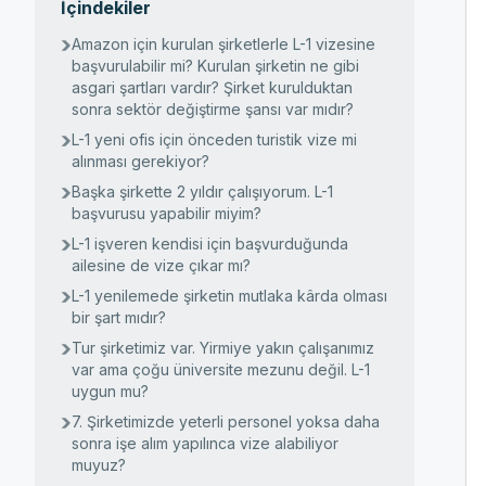
İçindekiler
Amazon için kurulan şirketlerle L-1 vizesine
başvurulabilir mi? Kurulan şirketin ne gibi
asgari şartları vardır? Şirket kurulduktan
sonra sektör değiştirme şansı var mıdır?
L-1 yeni ofis için önceden turistik vize mi
alınması gerekiyor?
Başka şirkette 2 yıldır çalışıyorum. L-1
başvurusu yapabilir miyim?
L-1 işveren kendisi için başvurduğunda
ailesine de vize çıkar mı?
L-1 yenilemede şirketin mutlaka kârda olması
bir şart mıdır?
Tur şirketimiz var. Yirmiye yakın çalışanımız
var ama çoğu üniversite mezunu değil. L-1
uygun mu?
7. Şirketimizde yeterli personel yoksa daha
sonra işe alım yapılınca vize alabiliyor
muyuz?