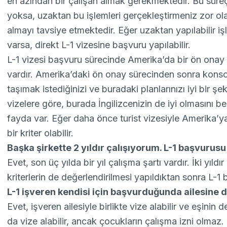
en azından bir çalışan almak gerekmektedir. Bu süreç
yoksa, uzaktan bu işlemleri gerçekleştirmeniz zor ola
almayı tavsiye etmektedir. Eğer uzaktan yapılabilir i
varsa, direkt L-1 vizesine başvuru yapılabilir.
L-1 vizesi başvuru sürecinde Amerika’da bir ön onay 
vardır. Amerika’daki ön onay sürecinden sonra konsol
taşımak istediğinizi ve buradaki planlarınızı iyi bir 
vizelere göre, burada İngilizcenizin de iyi olmasını 
fayda var. Eğer daha önce turist vizesiyle Amerika’ya 
bir kriter olabilir.
Başka şirkette 2 yıldır çalışıyorum. L-1 başvurus
Evet, son üç yılda bir yıl çalışma şartı vardır. İki yıld
kriterlerin de değerlendirilmesi yapıldıktan sonra L-1 
L-1 işveren kendisi için başvurduğunda ailesine d
Evet, işveren ailesiyle birlikte vize alabilir ve eşinin 
da vize alabilir, ancak çocukların çalışma izni olmaz.