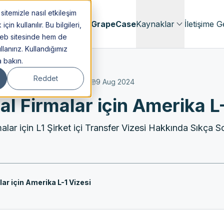
itemizle nasıl etkileşim
menlik
Hakkımızda
GrapeCase
Kaynaklar
İletişime G
n kullanılır. Bu bilgileri,
web sitesinde hem de
lanırız. Kullandığımız
a bakın.
Reddet
9 Aug 2024
l Firmalar için Amerika L-
lar için L1 Şirket içi Transfer Vizesi Hakkında Sıkça So
ar için Amerika L-1 Vizesi