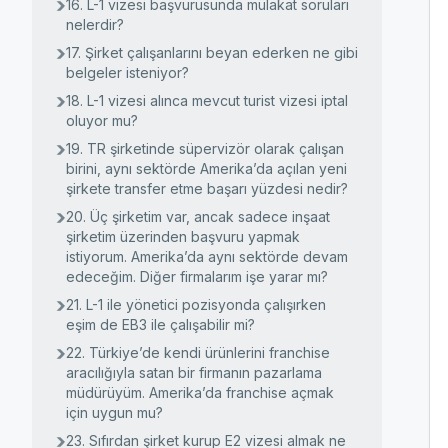
16. L-1 vizesi başvurusunda mülakat soruları
nelerdir?
17. Şirket çalışanlarını beyan ederken ne gibi
belgeler isteniyor?
18. L-1 vizesi alınca mevcut turist vizesi iptal
oluyor mu?
19. TR şirketinde süpervizör olarak çalışan
birini, aynı sektörde Amerika’da açılan yeni
şirkete transfer etme başarı yüzdesi nedir?
20. Üç şirketim var, ancak sadece inşaat
şirketim üzerinden başvuru yapmak
istiyorum. Amerika’da aynı sektörde devam
edeceğim. Diğer firmalarım işe yarar mı?
21. L-1 ile yönetici pozisyonda çalışırken
eşim de EB3 ile çalışabilir mi?
22. Türkiye’de kendi ürünlerini franchise
aracılığıyla satan bir firmanın pazarlama
müdürüyüm. Amerika’da franchise açmak
için uygun mu?
23. Sıfırdan şirket kurup E2 vizesi almak ne