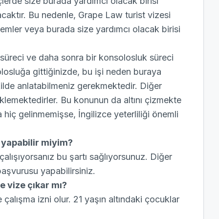
lerde size burada yardımcı olacak birisi
caktır. Bu nedenle, Grape Law turist vizesi
şlemler veya burada size yardımcı olacak birisi
süreci ve daha sonra bir konsolosluk süreci
osluğa gittiğinizde, bu işi neden buraya
şekilde anlatabilmeniz gerekmektedir. Diğer
beklemektedirler. Bu konunun da altını çizmekte
hiç gelinmemişse, İngilizce yeterliliği önemli
u yapabilir miyim?
ır çalışıyorsanız bu şartı sağlıyorsunuz. Diğer
başvurusu yapabilirsiniz.
e vize çıkar mı?
de çalışma izni olur. 21 yaşın altındaki çocuklar