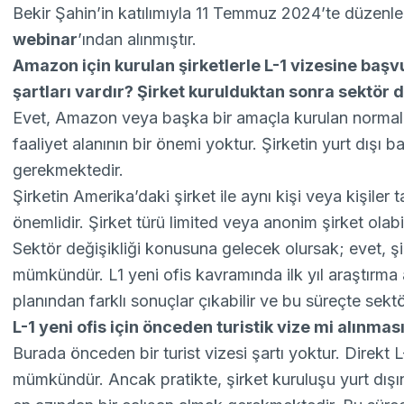
Bekir Şahin’in katılımıyla 11 Temmuz 2024’te düzenle
webinar
’ından alınmıştır.
Amazon için kurulan şirketlerle L-1 vizesine başvu
şartları vardır? Şirket kurulduktan sonra sektör 
Evet, Amazon veya başka bir amaçla kurulan normal şir
faaliyet alanının bir önemi yoktur. Şirketin yurt dışı 
gerekmektedir.
Şirketin Amerika’daki şirket ile aynı kişi veya kişiler
önemlidir. Şirket türü limited veya anonim şirket olabil
Sektör değişikliği konusuna gelecek olursak; evet, şi
mümkündür. L1 yeni ofis kavramında ilk yıl araştırma
planından farklı sonuçlar çıkabilir ve bu süreçte sektör
L-1 yeni ofis için önceden turistik vize mi alınma
Burada önceden bir turist vizesi şartı yoktur. Direkt L
mümkündür. Ancak pratikte, şirket kuruluşu yurt dışı