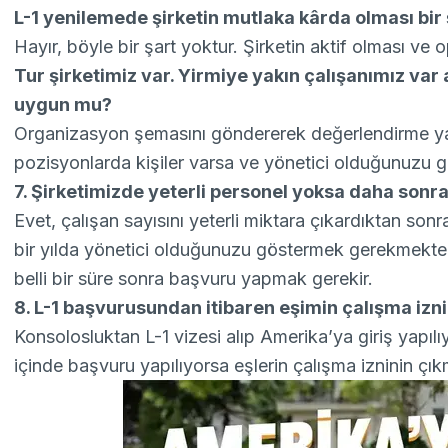
L-1 yenilemede şirketin mutlaka kârda olması bir 
Hayır, böyle bir şart yoktur. Şirketin aktif olması ve
Tur şirketimiz var. Yirmiye yakın çalışanımız var
uygun mu?
Organizasyon şemasını göndererek değerlendirme yapıl
pozisyonlarda kişiler varsa ve yönetici olduğunuzu gö
7. Şirketimizde yeterli personel yoksa daha sonra
Evet, çalışan sayısını yeterli miktara çıkardıktan son
bir yılda yönetici olduğunuzu göstermek gerekmekted
belli bir süre sonra başvuru yapmak gerekir.
8. L-1 başvurusundan itibaren eşimin çalışma izn
Konsolosluktan L-1 vizesi alıp Amerika’ya giriş yapılı
içinde başvuru yapılıyorsa eşlerin çalışma izninin çık