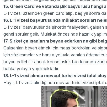
15. Green Card ve vatandaşlık başvurusu hangi a
L-1 vizesi üzerinden green card alıp, beş yıl sonra da
16. L-1 vizesi başvurusunda mülakat soruları nele
L-1 vizesi başvurusunda şirketin faaliyetleri, çalışan say
genel sorular gelir. Mülakat öncesinde hazırlık yapılma
17. Şirket çalışanlarını beyan ederken ne gibi bel
Çalışanları beyan etmek için maaş bordroları ve sigorta
için sözleşmeler ve banka yoluyla yapılan ödemeler d
beyan edilebilir ancak konsolosluk bu durumda zorluk
banka yoluyla yapılmaktadır.
18. L-1 vizesi alınca mevcut turist vizesi iptal ol
Hayır, L1 vizesi alındığında mevcut turist vizesi iptal 