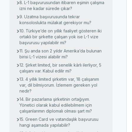
8. L-1 başvurusundan itibaren eşimin çalışma
izni ne kadar sürede çıkar?
9. Uzatma başvurusunda tekrar
konsoloslukta mülakat gerekiyor mu?
10. Türkiye’de on yıllık faaliyet gösteren iki
ortaklı bir şirkette çalışan yok ise L-1 vize
başvurusu yapılabilir mi?
11. Şu anda son 2 yıldır Amerika’da bulunan
birisi L-1 vizesi alabilir mi?
12. Şirket limited, bir senelik kârlı ilerliyor, 5
çalışanı var. Kabul edilir mi?
13. 4 yıllık limited şirketim var, 18 çalışanım
var, dil bilmiyorum. İzlemem gereken yol
nedir?
14. Bir pazarlama şirketinin ortağıyım.
Yönetici olarak kabul edilebilmem için
çalışanlarımın diplomalı olması şart mı?
15. Green Card ve vatandaşlık başvurusu
hangi aşamada yapılabilir?