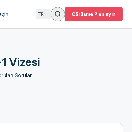
eçin
Görüşme Planlayın
TR
1 Vizesi
rulan Sorular.