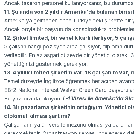
Ancak taşeron personel kullanıyorsanız, bu durumda 
11. Şu anda son 2 yıldır Amerika’da bulunan birisi L
Amerika’ya gelmeden önce Türkiye’deki şirkette bir yı
Ancak böyle bir başvuruda konsoloslukta problemler ç
12. Şirket limited, bir senelik kârlı ilerliyor, 5 çalı
5 çalışan hangi pozisyonlarda çalışıyor, diploma duru
verilebilir. En az asgari düzeyde bir yönetici olarak,
yönettiğinizi göstermek gerekiyor.
13. 4 yıllık limited şirketim var, 18 çalışanım var
Temel düzeyde İngilizce öğrenmek her açıdan avantajl
EB-2 National Interest Waiver Green Card başvuruları 
Bu yazımızı da okuyun:
L-1 Vizesi ile Amerika’da S
14. Bir pazarlama şirketinin ortağıyım. Yönetici o
diplomalı olması şart mı?
Çalışanların ya üniversite mezunu olması ya da onları
gerekmektedir. Organizasyon şeması incelenerek daha 