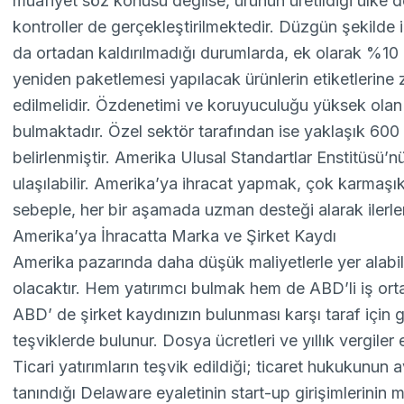
muafiyet söz konusu değilse, ürünün üretildiği ülke de
kontroller de gerçekleştirilmektedir. Düzgün şekilde 
da ortadan kaldırılmadığı durumlarda, ek olarak %10
yeniden paketlemesi yapılacak ürünlerin etiketlerine 
edilmelidir. Özdenetimi ve koruyuculuğu yüksek olan 
bulmaktadır. Özel sektör tarafından ise yaklaşık 600 
belirlenmiştir. Amerika Ulusal Standartlar Enstitüsü’n
ulaşılabilir. Amerika’ya ihracat yapmak, çok karmaşık
sebeple, her bir aşamada uzman desteği alarak ilerl
Amerika’ya İhracatta Marka ve Şirket Kaydı
Amerika pazarında daha düşük maliyetlerle yer alabi
olacaktır. Hem yatırımcı bulmak hem de ABD’li iş ort
ABD’ de şirket kaydınızın bulunması karşı taraf için 
teşviklerde bulunur. Dosya ücretleri ve yıllık vergiler
Ticari yatırımların teşvik edildiği; ticaret hukukunun a
tanındığı Delaware eyaletinin start-up girişimlerinin m