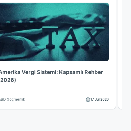
Amerika Vergi Sistemi: Kapsamlı Rehber
Am
(2026)
Bi
17 Jul 2026
ABD Göçmenlik
Ame