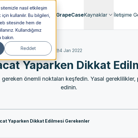
itemizle nasıl etkileşim
menlik
Hakkımızda
GrapeCase
Kaynaklar
İletişime G
n kullanılır. Bu bilgileri,
web sitesinde hem de
lanırız. Kullandığımız
a bakın.
Reddet
4 Jan 2022
acat Yaparken Dikkat Edil
reken önemli noktaları keşfedin. Yasal gereklilikler, p
edinin.
cat Yaparken Dikkat Edilmesi Gerekenler