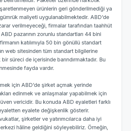
 belirtilmelidir. Paketler üzerinde narkotik
işaretlenmeyen ürünlerin geri gönderilmediği ya
 gümrük maliyeti uygulanabilmektedir. ABD’de
zarar verilmeyeceği, firmalar tarafından taahhüt
ABD pazarının zorunlu standartları 44 bini
firmanın katılımıyla 50 bin gönüllü standart
ün web sitesinden tüm standart bilgilerine
 bir süreci de içerisinde barındırmaktadır. Bu
enmesinde fayda vardır.
lmek için ABD’de şirket açmak yerinde
akları edinmek ve anlaşmalar yapabilmek için
güven vericidir. Bu konuda ABD eyaletleri farklı
 eyaletten eyalete değişkenlik gösterir.
vukatlar, şirketler ve yatırımcılarca daha iyi
erkezi hâline geldiğini söyleyebiliriz. Örneğin,