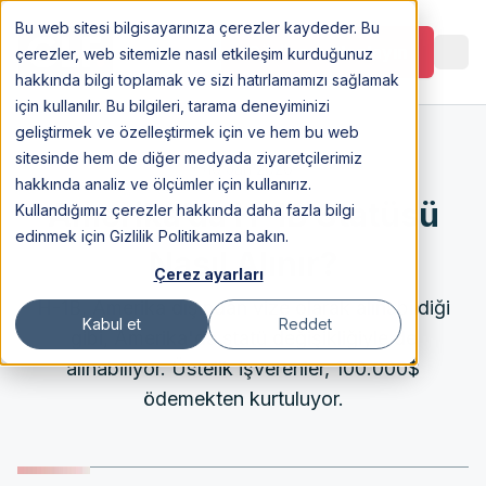
Bu web sitesi bilgisayarınıza çerezler kaydeder. Bu
Görüşme Planlayın
çerezler, web sitemizle nasıl etkileşim kurduğunuz
hakkında bilgi toplamak ve sizi hatırlamamızı sağlamak
için kullanılır. Bu bilgileri, tarama deneyiminizi
geliştirmek ve özelleştirmek için ve hem bu web
sitesinde hem de diğer medyada ziyaretçilerimiz
16 Jan 2026
hakkında analiz ve ölçümler için kullanırız.
Amerika’da H-1B Statüsü
Kullandığımız çerezler hakkında daha fazla bilgi
edinmek için Gizlilik Politikamıza bakın.
Nasıl Alınır?
Çerez ayarları
H-1B, Amerika dışından vize olarak alınabildiği
Kabul et
Reddet
gibi, Amerika'da statü değişikliğiyle de
alınabiliyor. Üstelik işverenler, 100.000$
ödemekten kurtuluyor.