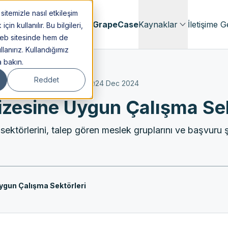
itemizle nasıl etkileşim
menlik
Hakkımızda
GrapeCase
Kaynaklar
İletişime G
n kullanılır. Bu bilgileri,
web sitesinde hem de
lanırız. Kullandığımız
a bakın.
Reddet
24 Dec 2024
izesine Uygun Çalışma Sek
ektörlerini, talep gören meslek gruplarını ve başvuru 
ygun Çalışma Sektörleri