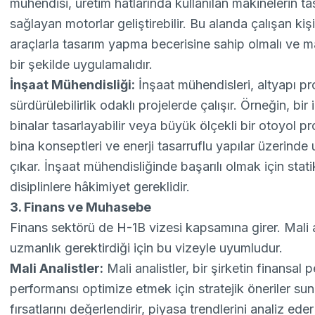
mühendisi, üretim hatlarında kullanılan makinelerin tasa
sağlayan motorlar geliştirebilir. Bu alanda çalışan k
araçlarla tasarım yapma becerisine sahip olmalı ve mal
bir şekilde uygulamalıdır.
İnşaat Mühendisliği:
İnşaat mühendisleri, altyapı pro
sürdürülebilirlik odaklı projelerde çalışır. Örneğin, b
binalar tasarlayabilir veya büyük ölçekli bir otoyol pro
bina konseptleri ve enerji tasarruflu yapılar üzerin
çıkar. İnşaat mühendisliğinde başarılı olmak için sta
disiplinlere hâkimiyet gereklidir.
3. Finans ve Muhasebe
Finans sektörü de H-1B vizesi kapsamına girer. Mali an
uzmanlık gerektirdiği için bu vizeyle uyumludur.
Mali Analistler:
Mali analistler, bir şirketin finansa
performansı optimize etmek için stratejik öneriler suna
fırsatlarını değerlendirir, piyasa trendlerini analiz ed