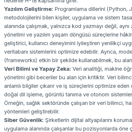
nedenle H-1B kapsamına girer.
Yazılım Geliştirme:
Programlama dillerini (Python, J
metodolojilerini bilen kişiler, uygulama ve sistem tasar
alanında çalışmak, yalnızca kod yazmayı değil, aynı 
yönetimi ve yazılım yaşam döngüsü süreçlerine hâkim 
geliştirici, kullanıcı deneyimini iyileştiren yenilikçi u
veritabanı sistemlerini optimize edebilir. Ayrıca, mode
(frameworks) etkin bir şekilde kullanabilmek, bu aland
Veri Bilimi ve Yapay Zeka:
Veri analitiği, makine öğr
yönetimi gibi beceriler bu alan için kritiktir. Veri bilim
anlamlı bilgiler çıkarır ve iş süreçlerini optimize ede
doğal dil işleme, görüntü tanıma ve otonom sistemler gi
Örneğin, sağlık sektöründe çalışan bir veri bilimci, ha
yöntemleri geliştirebilir.
Siber Güvenlik:
Şirketlerin dijital altyapılarını koru
uygulama alanında çalışanlar bu pozisyonlarda öne çı