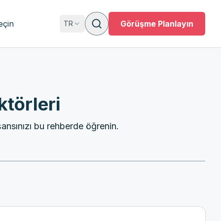
eçin
Görüşme Planlayın
TR
törleri
şansınızı bu rehberde öğrenin.