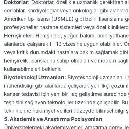
Doktorlar:
Doktorlar, özellikle uzmanlık gerektiren a
cerrahlar, kardiyologlar veya onkologlar gibi alanlar
Amerikan tıp lisansı (USMLE) gibi belirli lisanslama ger
profesyoneller hastane sistemleri veya özel kliniklerde
Hemşireler:
Hemşireler, yoğun bakım, ameliyathane v
alanlarda çalışarak H-1B vizesine uygun olabilirler. Ö
veya kritik durumdaki hastalara bakım sağlamak gibi g
hemşirelik lisanslarına sahip olmaları ve modern sağlık 
kullanabilmeleri beklenir.
Biyoteknoloji Uzmanları:
Biyoteknoloji uzmanları, il
mühendisliği gibi alanlarda çalışarak yenilikçi çözüml
kanser tedavisi için yeni bir ilaç geliştirme sürecinde 
teşhisini sağlayan teknolojiler üzerinde çalışabilir. B
tekniklerine hakimiyet ve ileri düzeyde bilimsel bilgi şa
5. Akademik ve Araştırma Pozisyonları
Üniversitelerdeki akademisyenler, araştırma görevlile