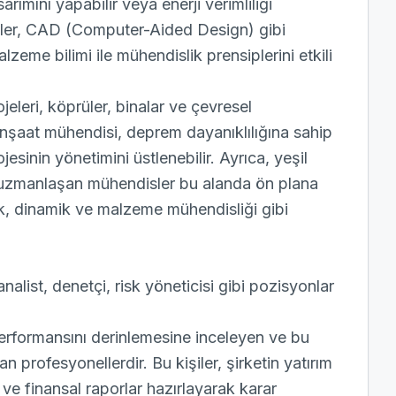
rımını yapabilir veya enerji verimliliği
işiler, CAD (Computer-Aided Design) gibi
zeme bilimi ile mühendislik prensiplerini etkili
jeleri, köprüler, binalar ve çevresel
ir inşaat mühendisi, deprem dayanıklılığına sahip
jesinin yönetimini üstlenebilir. Ayrıca, yeşil
de uzmanlaşan mühendisler bu alanda ön plana
tik, dinamik ve malzeme mühendisliği gibi
alist, denetçi, risk yöneticisi gibi pozisyonlar
l performansını derinlemesine inceleyen ve bu
n profesyonellerdir. Bu kişiler, şirketin yatırım
er ve finansal raporlar hazırlayarak karar