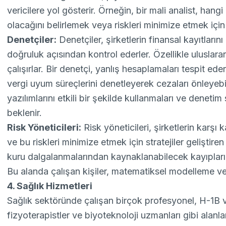
vericilere yol gösterir. Örneğin, bir mali analist, hangi
olacağını belirlemek veya riskleri minimize etmek için 
Denetçiler:
Denetçiler, şirketlerin finansal kayıtların
doğruluk açısından kontrol ederler. Özellikle uluslar
çalışırlar. Bir denetçi, yanlış hesaplamaları tespit ede
vergi uyum süreçlerini denetleyerek cezaları önleyeb
yazılımlarını etkili bir şekilde kullanmaları ve denetim
beklenir.
Risk Yöneticileri:
Risk yöneticileri, şirketlerin karşı 
ve bu riskleri minimize etmek için stratejiler geliştire
kuru dalgalanmalarından kaynaklanabilecek kayıpları ön
Bu alanda çalışan kişiler, matematiksel modelleme ve v
4. Sağlık Hizmetleri
Sağlık sektöründe çalışan birçok profesyonel, H-1B vi
fizyoterapistler ve biyoteknoloji uzmanları gibi alanl