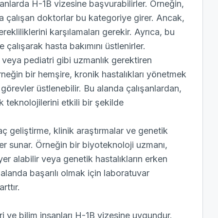
lanlarda H-1B vizesine başvurabilirler. Örneğin,
da çalışan doktorlar bu kategoriye girer. Ancak,
ekliliklerini karşılamaları gerekir. Ayrıca, bu
 çalışarak hasta bakımını üstlenirler.
eya pediatri gibi uzmanlık gerektiren
rneğin bir hemşire, kronik hastalıkları yönetmek
örevler üstlenebilir. Bu alanda çalışanlardan,
teknolojilerini etkili bir şekilde
aç geliştirme, klinik araştırmalar ve genetik
er sunar. Örneğin bir biyoteknoloji uzmanı,
yer alabilir veya genetik hastalıkların erken
u alanda başarılı olmak için laboratuvar
rttır.
ri ve bilim insanları H-1B vizesine uygundur.