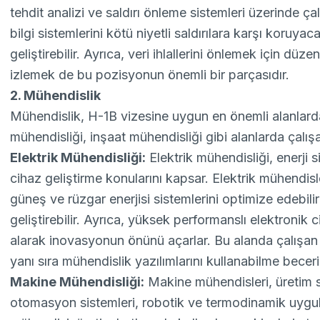
tehdit analizi ve saldırı önleme sistemleri üzerinde çal
bilgi sistemlerini kötü niyetli saldırılara karşı koruya
geliştirebilir. Ayrıca, veri ihlallerini önlemek için düz
izlemek de bu pozisyonun önemli bir parçasıdır.
2. Mühendislik
Mühendislik, H-1B vizesine uygun en önemli alanlardan
mühendisliği, inşaat mühendisliği gibi alanlarda çalışa
Elektrik Mühendisliği:
Elektrik mühendisliği, enerji s
cihaz geliştirme konularını kapsar. Elektrik mühendisler
güneş ve rüzgar enerjisi sistemlerini optimize edebilir 
geliştirebilir. Ayrıca, yüksek performanslı elektronik 
alarak inovasyonun önünü açarlar. Bu alanda çalışan ki
yanı sıra mühendislik yazılımlarını kullanabilme beceri
Makine Mühendisliği:
Makine mühendisleri, üretim sü
otomasyon sistemleri, robotik ve termodinamik uygula