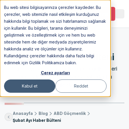
Bu web sitesi bilgisayarınıza çerezler kaydeder. Bu
Görüşme Planlayın
çerezler, web sitemizle nasıl etkileşim kurduğunuz
hakkında bilgi toplamak ve sizi hatırlamamızı sağlamak
için kullanılır. Bu bilgileri, tarama deneyiminizi
geliştirmek ve özelleştirmek için ve hem bu web
sitesinde hem de diğer medyada ziyaretçilerimiz
1 Mar 2023
hakkında analiz ve ölçümler için kullanırız.
Şubat Ayı Haber Bülteni
Kullandığımız çerezler hakkında daha fazla bilgi
edinmek için Gizlilik Politikamıza bakın.
Şubat ayı haber bülteni ile güncel gelişmeleri
Çerez ayarları
takip edin. Önemli bilgiler ve haberler bu
bültenle sizinle.
Kabul et
Reddet
Anasayfa
Blog
ABD Göçmenlik
Şubat Ayı Haber Bülteni