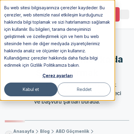
Bu web sitesi bilgisayarınıza çerezler kaydeder. Bu
Görüşme Planlayın
çerezler, web sitemizle nasıl etkileşim kurduğunuz
hakkında bilgi toplamak ve sizi hatırlamamızı sağlamak
için kullanılır. Bu bilgileri, tarama deneyiminizi
geliştirmek ve özelleştirmek için ve hem bu web
sitesinde hem de diğer medyada ziyaretçilerimiz
28 Apr 2023
hakkında analiz ve ölçümler için kullanırız.
L-1A Vizesi ile Amerika’da
Kullandığımız çerezler hakkında daha fazla bilgi
edinmek için Gizlilik Politikamıza bakın.
Şirket Kurmak
Çerez ayarları
L-1A vizesi ile Amerika'da şirket kurmak
Kabul et
Reddet
hakkında detaylı bilgiler. Şirket kurma süreci
ve başvuru şartları burada.
Anasayfa
Blog
ABD Göçmenlik